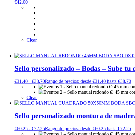
€
42.00
Clear
Sello personalizado – Bodas – Sube tu 
€
31.40
-
€
38.70
Rango de precios: desde €31.40 hasta €38.70
Clear
Sello personalizado montura de mader
€
60.25
-
€
72.25
Rango de precios: desde €60.25 hasta €72.25