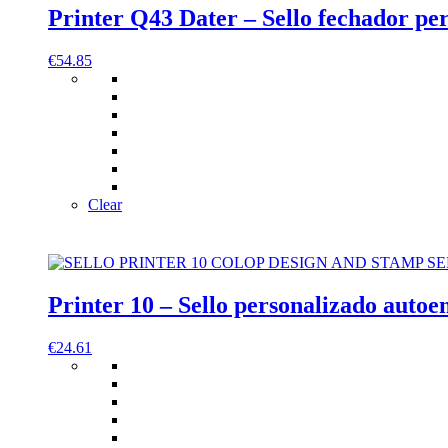
Printer Q43 Dater – Sello fechador pe
€
54.85
Clear
Printer 10 – Sello personalizado auto
€
24.61