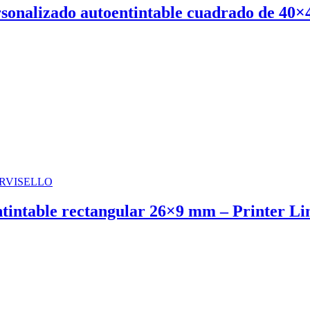
rsonalizado autoentintable cuadrado de 40
entintable rectangular 26×9 mm – Printer Li