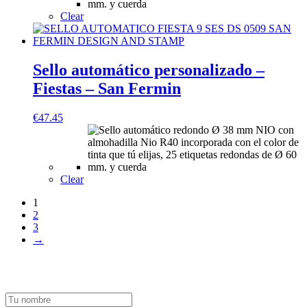
Clear
Sello automático personalizado –
Fiestas – San Fermin
€
47.45
Clear
1
2
3
→
Suscríbete a nuestra newsletter y recibe un cupón exclusivo del 10%
para tu próxima compra.