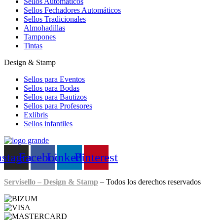
Sellos Automáticos
Sellos Fechadores Automáticos
Sellos Tradicionales
Almohadillas
Tampones
Tintas
Design & Stamp
Sellos para Eventos
Sellos para Bodas
Sellos para Bautizos
Sellos para Profesores
Exlibris
Sellos infantiles
nstagram
Facebook
Linkedin
Pinterest
Servisello – Design & Stamp
– Todos los derechos reservados