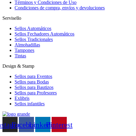
Términos y Condiciones de Uso
Condiciones de compra, envíos y devoluciones
Servisello
Sellos Automáticos
Sellos Fechadores Automáticos
Sellos Tradicionales
Almohadillas
Tampones
Tintas
Design & Stamp
Sellos para Eventos
Sellos para Bodas
Sellos para Bautizos
Sellos para Profesores
Exlibris
Sellos infantiles
nstagram
Facebook
Linkedin
Pinterest