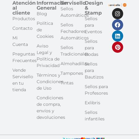
Atención
Información
Servisello
Design
al
General
&
Sellos
cliente
Stamp
Blog
Automáticos
Productos
Sellos
Política
Sellos
para
Contacto
de
Fechadores
Eventos
Cookies
Mi
Automáticos
Sellos
Cuenta
Aviso
Sellos
para
Legal y
Preguntas
Tradicionales
Bodas
Política de
Frecuentes
Almohadillas
Sellos
Privacidad
Vende
para
Tampones
Términos y
Servisello
Bautizos
Condiciones
Tintas
en tu
Sellos para
de Uso
tienda
Profesores
Condiciones
Exlibris
de compra,
envíos y
Sellos
devoluciones
infantiles