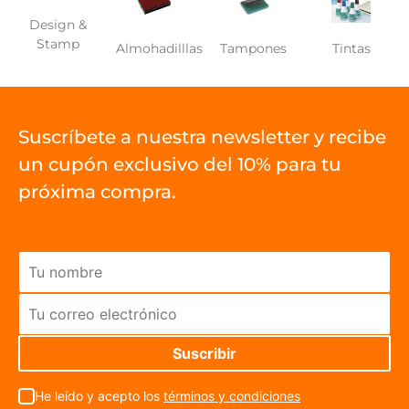
Design &
Stamp
Almohadilllas
Tampones
Tintas
Suscríbete a nuestra newsletter y recibe
un cupón exclusivo del 10% para tu
próxima compra.
He leído y acepto los
términos y condiciones