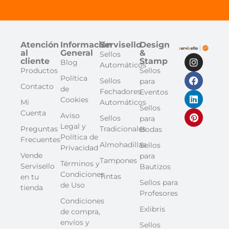
Atención
Información
Servisello
Design
al
General
&
Sellos
cliente
Stamp
Blog
Automáticos
Productos
Sellos
Política
Sellos
para
Contacto
de
Fechadores
Eventos
Cookies
Mi
Automáticos
Sellos
Cuenta
Aviso
Sellos
para
Legal y
Preguntas
Tradicionales
Bodas
Política de
Frecuentes
Almohadillas
Sellos
Privacidad
Vende
para
Tampones
Términos y
Servisello
Bautizos
Condiciones
Tintas
en tu
Sellos para
de Uso
tienda
Profesores
Condiciones
Exlibris
de compra,
envíos y
Sellos