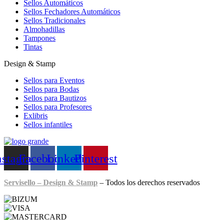
Sellos Automáticos
Sellos Fechadores Automáticos
Sellos Tradicionales
Almohadillas
Tampones
Tintas
Design & Stamp
Sellos para Eventos
Sellos para Bodas
Sellos para Bautizos
Sellos para Profesores
Exlibris
Sellos infantiles
nstagram
Facebook
Linkedin
Pinterest
Servisello – Design & Stamp
– Todos los derechos reservados