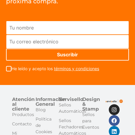
próxima compra.
He leído y acepto los
términos y condiciones
Atención
Información
Servisello
Design
al
General
&
Sellos
cliente
Stamp
Blog
Automáticos
Productos
Sellos
Política
Sellos
para
Contacto
de
Fechadores
Eventos
Cookies
Mi
Automáticos