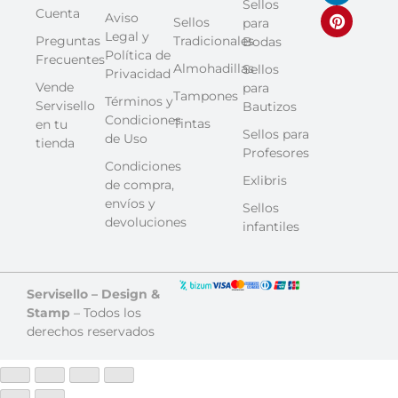
Sellos
Cuenta
Aviso
Sellos
para
Legal y
Preguntas
Tradicionales
Bodas
Política de
Frecuentes
Almohadillas
Sellos
Privacidad
Vende
para
Tampones
Términos y
Servisello
Bautizos
Condiciones
Tintas
en tu
Sellos para
de Uso
tienda
Profesores
Condiciones
Exlibris
de compra,
envíos y
Sellos
devoluciones
infantiles
Servisello – Design &
Stamp
– Todos los
derechos reservados