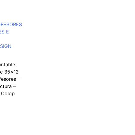
intable
de 35×12
esores –
ectura –
– Colop