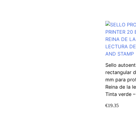
Sello autoent
rectangular 
mm para prof
Reina de la l
Tinta verde 
€
19.35