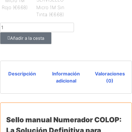
Micro 1M
Rojo
(€6.68)
Micro 1M Sin
Tinta
(€6.68)
Añadir a la cesta
Descripción
Información
Valoraciones
adicional
(0)
Sello manual Numerador COLOP:
La Solución Definitiva para