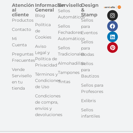
Atención
Información
Servisello
Design
al
General
&
Sellos
cliente
Stamp
Blog
Automáticos
Productos
Sellos
Política
Sellos
para
Contacto
de
Fechadores
Eventos
Cookies
Mi
Automáticos
Sellos
Cuenta
Aviso
Sellos
para
Legal y
Preguntas
Tradicionales
Bodas
Política de
Frecuentes
Almohadillas
Sellos
Privacidad
Vende
para
Tampones
Términos y
Servisello
Bautizos
Condiciones
Tintas
en tu
Sellos para
de Uso
tienda
Profesores
Condiciones
Exlibris
de compra,
envíos y
Sellos
devoluciones
infantiles