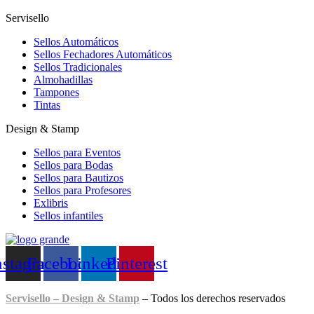
Servisello
Sellos Automáticos
Sellos Fechadores Automáticos
Sellos Tradicionales
Almohadillas
Tampones
Tintas
Design & Stamp
Sellos para Eventos
Sellos para Bodas
Sellos para Bautizos
Sellos para Profesores
Exlibris
Sellos infantiles
nstagram
Facebook
Linkedin
Pinterest
Servisello – Design & Stamp
– Todos los derechos reservados