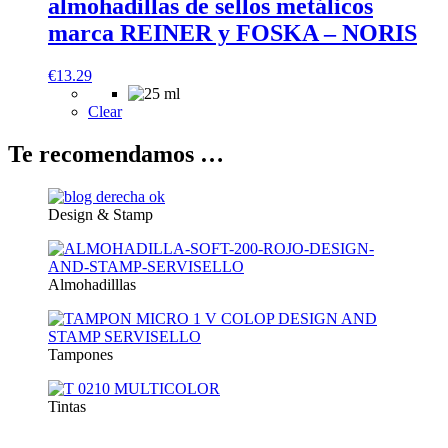
almohadillas de sellos metálicos
marca REINER y FOSKA – NORIS
€
13.29
Clear
Te recomendamos …
Design & Stamp
Almohadilllas
Tampones
Tintas
Suscríbete a nuestra newsletter y recibe un cupón exclusivo del 10%