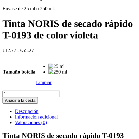
Envase de 25 ml o 250 ml.
Tinta NORIS de secado rápido
T-0193 de color violeta
Rango
€
12.77
-
€
55.27
de
precios:
desde
Tamaño botella
€12.77
hasta
Limpiar
€55.27
Tinta
NORIS
Añadir a la cesta
de
secado
Descripción
rápido
Información adicional
T-
Valoraciones (0)
0193
de
Tinta NORIS de secado rápido T-0193
color