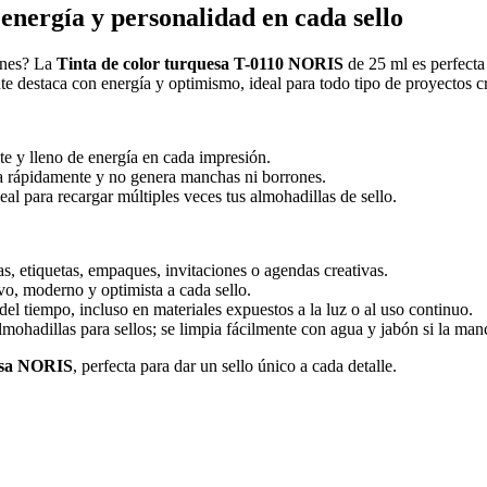
energía y personalidad en cada sello
iones? La
Tinta de color turquesa T-0110 NORIS
de 25 ml es perfecta
nte destaca con energía y optimismo, ideal para todo tipo de proyectos cr
te y lleno de energía en cada impresión.
a rápidamente y no genera manchas ni borrones.
al para recargar múltiples veces tus almohadillas de sello.
tas, etiquetas, empaques, invitaciones o agendas creativas.
ivo, moderno y optimista a cada sello.
del tiempo, incluso en materiales expuestos a la luz o al uso continuo.
mohadillas para sellos; se limpia fácilmente con agua y jabón si la manc
esa NORIS
, perfecta para dar un sello único a cada detalle.