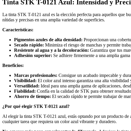
Tinta STK T-0121 Azul: Intensidad y Prec
La tinta STK T-0121 azul es la elección perfecta para aquellos que bu
nítidas y precisas en una amplia variedad de superficies.
Características:
Pigmentos azules de alta densidad:
Proporcionan una cobertura
Secado rápido:
Minimiza el riesgo de manchas y permite trabaj
Resistente al agua y a la decoloración:
Garantiza que tus marc
Adhesión superior:
Se adhiere firmemente a una amplia gama d
Beneficios:
Marcas profesionales:
Consigue un acabado impecable y durad
Visibilidad:
El color azul intenso garantiza una alta visibilidad 
Versatilidad:
Ideal para una amplia gama de aplicaciones, desd
Fiabilidad:
Confía en la calidad de STK para obtener resultado
Ahorro de tiempo:
El secado rápido te permite trabajar de man
¿Por qué elegir STK T-0121 azul?
Al elegir la tinta STK T-0121 azul, estás optando por un producto de a
cualquier tarea que requiera un color azul vibrante y duradero.