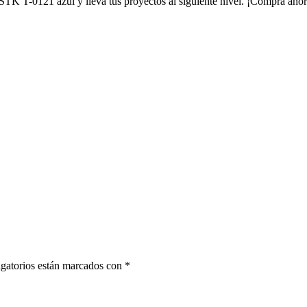
STK T-0121 azul y lleva tus proyectos al siguiente nivel. ¡Compra ahora
gatorios están marcados con
*