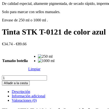
De calidad especial, altamente pigmentada, de secado rápido, impermeab
Solo para marcar con sellos manuales.
Envase de 250 ml o 1000 ml .
Tinta STK T-0121 de color azul
Rango
€
34.74
-
€
89.66
de
precios:
desde
Tamaño botella
€34.74
hasta
Limpiar
€89.66
Tinta
STK
Añadir a la cesta
T-
0121
Descripción
de
Información adicional
color
Valoraciones (0)
azul
cantidad