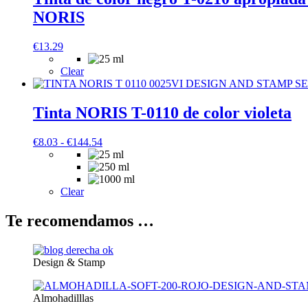
NORIS
€
13.29
Clear
Tinta NORIS T-0110 de color violeta
Rango
€
8.03
-
€
144.54
de
precios:
desde
€8.03
Clear
hasta
€144.54
Te recomendamos …
Design & Stamp
Almohadilllas