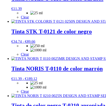
€
11.39
Clear
Tinta STK T-0121 de color negro
Rango
€
34.74
-
€
89.66
de
precios:
desde
Clear
€34.74
hasta
€89.66
Tinta NORIS T-0110 de color marrón
Rango
€
11.39
-
€
189.12
de
precios:
desde
Clear
€11.39
hasta
€189.12
Tinta de color negro T-0210 apropiad