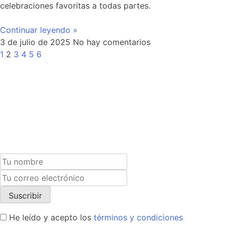
celebraciones favoritas a todas partes.
Continuar leyendo »
3 de julio de 2025
No hay comentarios
1
2
3
4
5
6
Suscríbete a nuestra newsletter y recibe un cupón
exclusivo del 10% para tu próxima compra.
He leído y acepto los
términos y condiciones