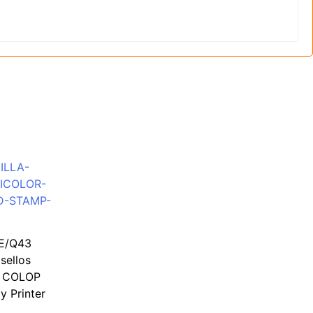
 E/Q43
sellos
s COLOP
y Printer