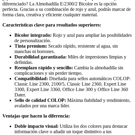
diferenciado? La Almohadilla E/2300/2 Bicolor es la opción
Expert
perfecta. Gracias a su combinación de rojo y azul, podrás marcar de
Line
forma clara, creativa y eficiente cualquier material.
3360,
Office
Características clave para resultados superiores:
Line
300
Bicolor integrado:
Rojo y azul para ampliar las posibilidades
y
de personalización.
Office
Tinta premium:
Secado rápido, resistente al agua, sin
Line
manchas ni borrones.
360
Durabilidad garantizada:
Miles de impresiones limpias y
Dater
definidas.
cantidad
Reemplazo rápido y sencillo:
Cambia la almohadilla sin
complicaciones y sin perder tiempo.
Compatibilidad:
Diseñada para sellos automáticos COLOP:
Classic Line 2300, 2100/5, Classic Line 2360, Expert Line
3300, Expert Line 3360, Office Line 300 y Office Line 360
Dater.
Sello de calidad COLOP:
Máxima fiabilidad y rendimiento,
avalados por una marca líder.
Ventajas que hacen la diferencia:
Doble impacto visual:
Utiliza los dos colores para destacar
información clave o añadir un toque distintivo a tus