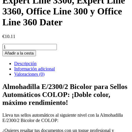
Expert Line 3300, Expert Line
3360, Office Line 300 y Office
Line 360 Dater
€
10.11
Almohadilla
E/2300
Añadir a la cesta
Bicolor
para
Descripción
sellos
Información adicional
automáticos
Valoraciones (0)
COLOP
Classic
Almohadilla E/2300/2 Bicolor para Sellos
Line
Automáticos COLOP: ¡Doble color,
2300,
2100/5,
máximo rendimiento!
Classic
Line
Lleva tus sellos automáticos al siguiente nivel con la Almohadilla
2360,
E/2300/2 Bicolor de COLOP:
Expert
Line
¿Quieres resaltar tus documentos con un toque profesional y
3300,