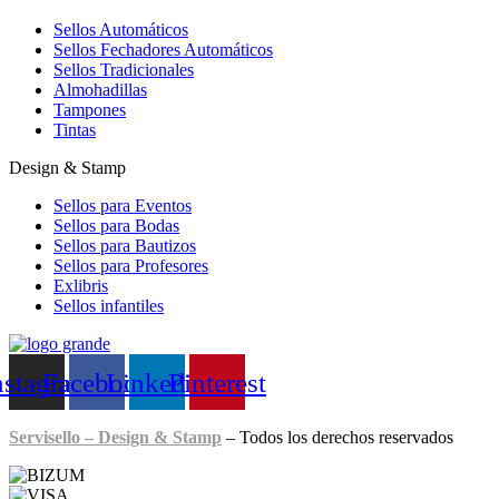
Sellos Automáticos
Sellos Fechadores Automáticos
Sellos Tradicionales
Almohadillas
Tampones
Tintas
Design & Stamp
Sellos para Eventos
Sellos para Bodas
Sellos para Bautizos
Sellos para Profesores
Exlibris
Sellos infantiles
nstagram
Facebook
Linkedin
Pinterest
Servisello – Design & Stamp
– Todos los derechos reservados